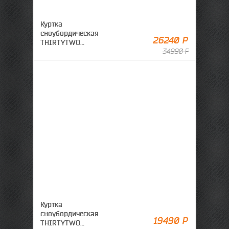
Куртка
сноубордическая
26240 Р
THIRTYTWO
Lashed x Stevens Jacket
34990 Р
Cement
Куртка
сноубордическая
19490 Р
THIRTYTWO