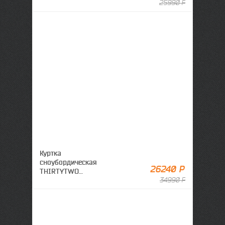
Corduroy Brown/Camo
25990 Р
Куртка
сноубордическая
26240 Р
THIRTYTWO
Lashed Insulated
34990 Р
Black/Orange