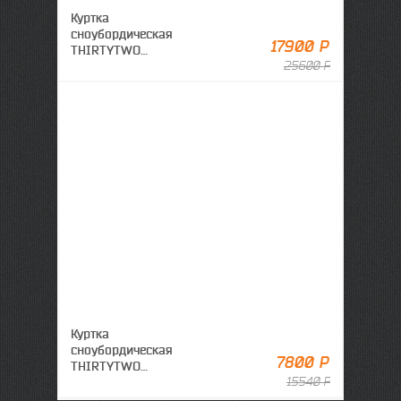
Куртка
сноубордическая
17900 Р
THIRTYTWO
LASHED INSULATED
25600 Р
JACKET W22/23
ORANGE
Куртка
сноубордическая
7800 Р
THIRTYTWO
Merchant 10K
15540 Р