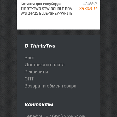
Ботинки для сноуборда
42400 Р
Крепле
29700 Р
THIRTYTWO STW DOUBLE BOA
THIRTY
W'S 24/25 BLUE/GREY/WHITE
О ThirtyTwo
Блог
Доставка и оплата
Реквизиты
ОПТ
Возврат и обмен товара
Контакты
Телефон: +7 (495) 369-54-99