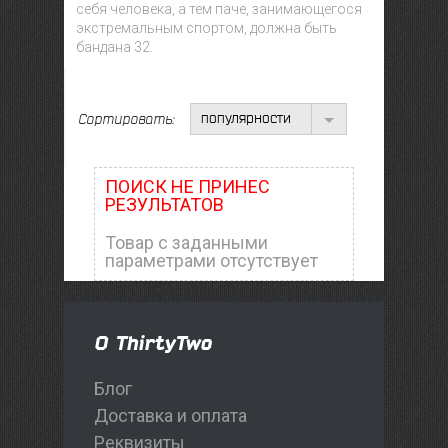
себя человека, а тем паче, занимающегося
экстремальным спортом, должна быть
бандана 32.
популярности
Сортировать:
ПОИСК НЕ ПРИНЕС
РЕЗУЛЬТАТОВ
Товар с заданными
параметрами отсутствует
О ThirtyTwo
Блог
Доставка и оплата
Реквизиты