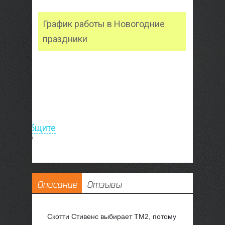
График работы в Новогодние
праздники
товара
аказ
лучении
ле?
Сообщите
е скидку
Описание
Отзывы
Скотти Стивенс выбирает TM2, потому