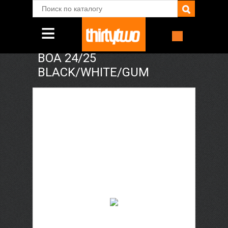
≡
Ботинки для сноуборда
THIRTYTWO TM-2 DOUBLE
BOA 24/25
СНОУБОРДИЧЕСКАЯ
BLACK/WHITE/GUM
ОБУВЬ
ОДЕЖДА
АКСЕССУАРЫ
ДОСТАВКА