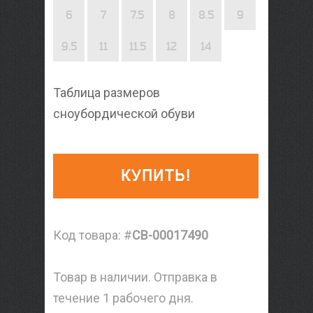
6
7
7.5
8
8.5
9
9.5
11
11.5
12
14
Таблица размеров
сноубордической обуви
КУПИТЬ!
Код товара: #
CB-00017490
Товар в наличии. Отправка в
течение 1 рабочего дня.