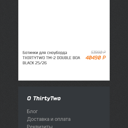
Ботинки для сноуборда
53990 Р
Ботинк
40490 Р
THIRTYTWO TM-2 DOUBLE BOA
THIRTY
BLACK 25/26
24/25 
О ThirtyTwo
Блог
Доставка и оплата
Реквизиты